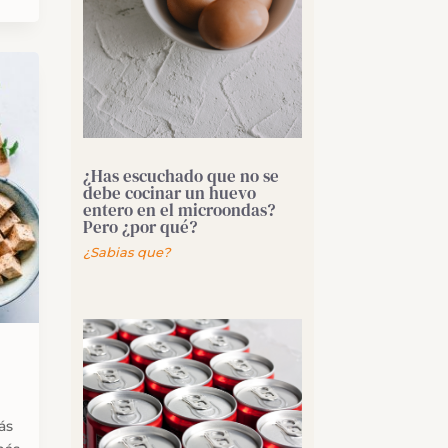
¿Has escuchado que no se
debe cocinar un huevo
entero en el microondas?
Pero ¿por qué?
¿Sabias que?
ás