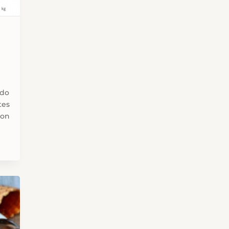
ido
tes
son