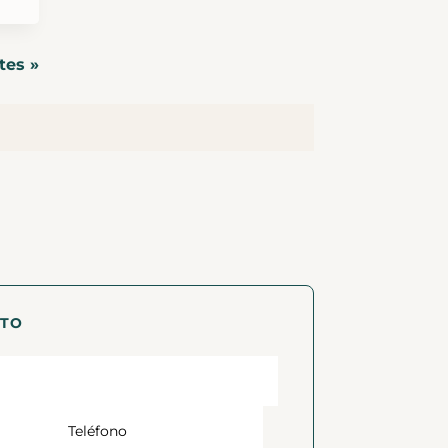
tes »
CTO